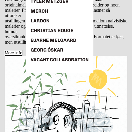
TYLER METZGER
originalmalerier på papir, samt et utvalg papirarbeider og noen
malerier. Fra samarbeidet mellom studioet og kunstner så
MERCH
utforsker
LARDON
utstillingen hva som oppstår i skjæringspunktet mellom naivistiske
malerier og digitaltrykk. Den tematiserer mental utmattelse,
CHRISTIAN HOUGE
humor,
overstimulering og emosjonell ustabilitet i 2026.Formatet er løst,
BJARNE MELGAARD
men utstillingen blir stram.
GEORG ÓSKAR
More info
VACANT COLLABORATION