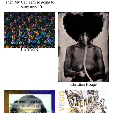
Than My Cat (i am so going to
destroy myself)
LARDON
Christian Houge
LARDON
Christian Houge
Tyler Metzger
Vacant