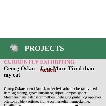
PROJECTS
CURRENTLY EXHIBITING
Georg Óskar - I am More Tired than
PROJECTS
my cat
Georg Óskar
er en islandsk maler hvis arbeider består av med
flere lag maling, grove uttrykk og skjøre komposisjoner.
Maleriene hans balanserer mellom ubehag og ømhet, og oppleves
ofte som både kaotiske, intime og merkelig menneskelige.
Utstillingen består av ca 35 monotypier på håndmalte