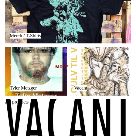
Merch / T-Shirts
Tyler Metzger
Vacant
MORE
Tyler Metzger
Vacant
All products