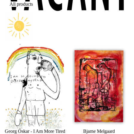
All products
Georg Óskar - I Am More Tired
Bjarne Melgaard
Than My Cat (i am so going to
destroy myself)
Bjarne Melgaard
Georg Óskar - I Am More Tired