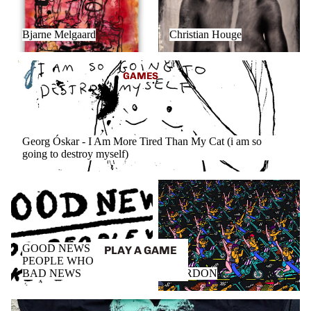
Bjarne Melgaard
Christian Houge
Georg Óskar - I Am More Tired Than My Cat (i am so going to
GAMES
destroy myself)
Georg Óskar - I Am More Tired Than My Cat (i am so
going to destroy myself)
GOOD NEWS FOR PEOPLE
LARDON
WHO LIKE BAD NEWS
GOOD NEWS FOR
PLAY A GAME
PEOPLE WHO LIKE
BAD NEWS
LARDON
Merch / T-Shirts